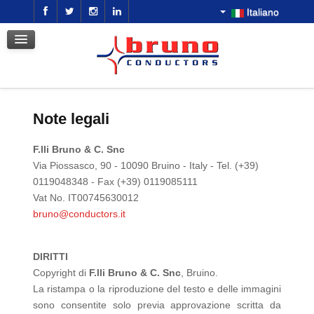
Italiano
GALLERIA
CONTATTI
DOWNLOAD
OTTIENI UN PREVENTIVO
Note legali
F.lli Bruno & C. Snc
Via Piossasco, 90 - 10090 Bruino - Italy
- Tel. (+39)
0119048348 - Fax (+39) 0119085111
Vat No. IT00745630012
bruno@conductors.it
DIRITTI
Copyright di
F.lli Bruno & C. Snc
, Bruino.
La ristampa o la riproduzione del testo e delle immagini
sono consentite solo previa approvazione scritta da